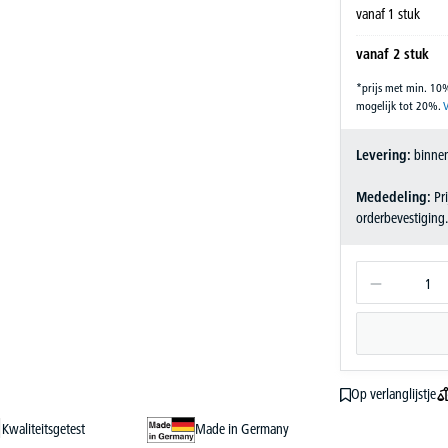
vanaf
1
stuk
vanaf
2
stuk
*prijs met min. 10
mogelijk tot 20%.
V
Levering:
binnen
Mededeling:
Pri
orderbevestiging
Op verlanglijstje
Kwaliteitsgetest
Made in Germany