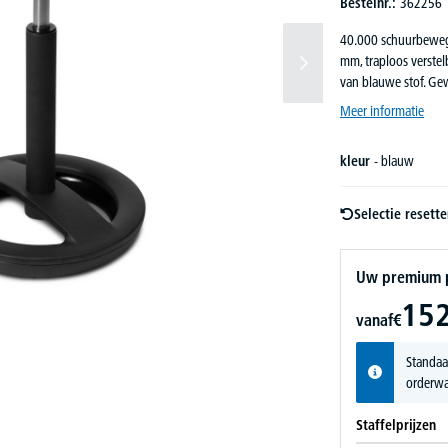
Bestelnr.:
362256
40.000 schuurbewegi
mm, traploos verstel
van blauwe stof. Ge
Meer informatie
kleur
- blauw
Selectie resett
Uw premium pr
152
vanaf
€
Standaa
orderwa
Staffelprijzen