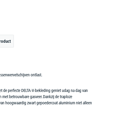
roduct
ssenwervelschijven ontlast.
Met de perfecte DELTA-V-bekleding geniet udag na dag van
 en met betrouwbare gasveer. Dankzij de traploze
et van hoogwaardig zwart gepoedercoat aluminium niet alleen