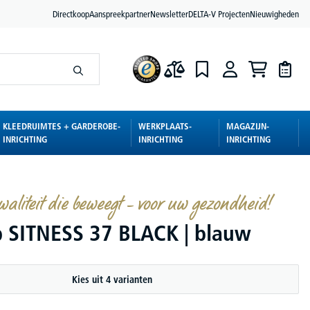
Directkoop
Aanspreekpartner
Newsletter
DELTA-V Projecten
Nieuwigheden
KLEEDRUIMTES + GARDEROBE-
WERKPLAATS-
MAGAZIJN-
INRICHTING
INRICHTING
INRICHTING
waliteit die beweegt – voor uw gezondheid!
p SITNESS 37 BLACK | blauw
Kies uit 4 varianten