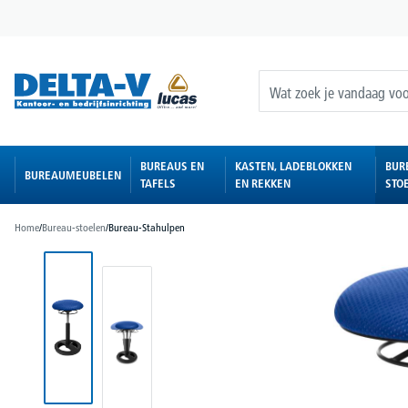
oekopdracht
Ga naar de hoofdnavigatie
BUREAUS EN
KASTEN, LADEBLOKKEN
BUR
BUREAUMEUBELEN
TAFELS
EN REKKEN
STO
Home
/
Bureau-stoelen
/
Bureau-Stahulpen
Afbeeldingengalerij overslaan