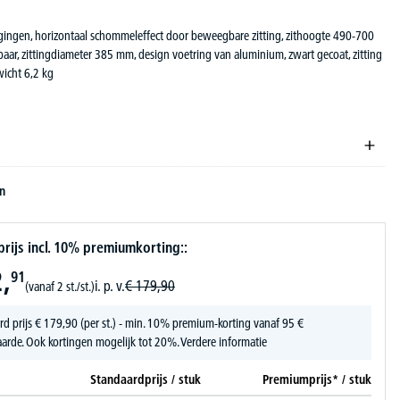
ngen, horizontaal schommeleffect door beweegbare zitting, zithoogte 490-700
baar, zittingdiameter 385 mm, design voetring van aluminium, zwart gecoat, zitting
wicht 6,2 kg
en
ijs incl. 10% premiumkorting::
,
91
i. p. v.
€
179,
90
(vanaf 2 st./st.)
rd prijs
€
179,
90
(per st.) - min. 10% premium-korting vanaf 95 €
arde. Ook kortingen mogelijk tot 20%.
Verdere informatie
Standaardprijs / stuk
Premiumprijs* / stuk