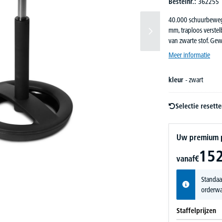
Bestelnr.:
362255
40.000 schuurbewegi
mm, traploos verstel
van zwarte stof. Gew
Meer informatie
kleur
- zwart
Selectie resett
Uw premium pr
152
vanaf
€
Standaa
orderwa
Staffelprijzen