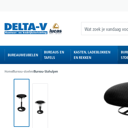
oekopdracht
Ga naar de hoofdnavigatie
BUREAUS EN
KASTEN, LADEBLOKKEN
BUR
BUREAUMEUBELEN
TAFELS
EN REKKEN
STO
Home
/
Bureau-stoelen
/
Bureau-Stahulpen
Afbeeldingengalerij overslaan