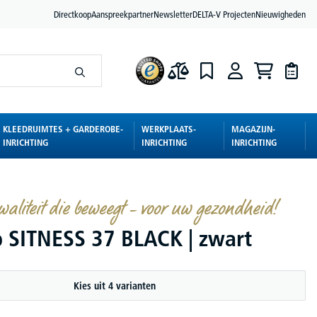
Directkoop
Aanspreekpartner
Newsletter
DELTA-V Projecten
Nieuwigheden
KLEEDRUIMTES + GARDEROBE-
WERKPLAATS-
MAGAZIJN-
INRICHTING
INRICHTING
INRICHTING
waliteit die beweegt – voor uw gezondheid!
p SITNESS 37 BLACK | zwart
Kies uit 4 varianten