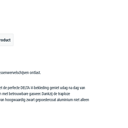
roduct
ssenwervelschijven ontlast.
Met de perfecte DELTA-V-bekleding geniet udag na dag van
 en met betrouwbare gasveer. Dankzij de traploze
et van hoogwaardig zwart gepoedercoat aluminium niet alleen