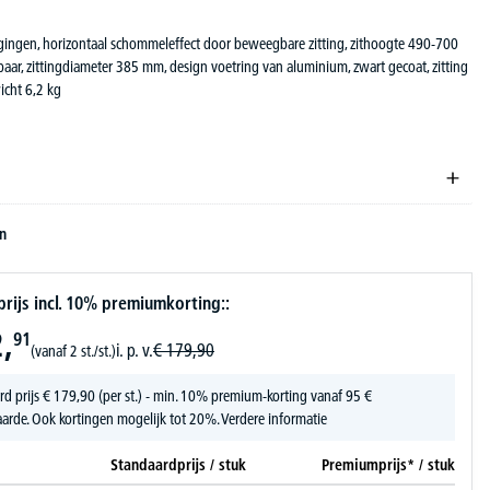
ngen, horizontaal schommeleffect door beweegbare zitting, zithoogte 490-700
baar, zittingdiameter 385 mm, design voetring van aluminium, zwart gecoat, zitting
icht 6,2 kg
en
ijs incl. 10% premiumkorting::
,
91
i. p. v.
€
179,
90
(vanaf 2 st./st.)
rd prijs
€
179,
90
(per st.) - min. 10% premium-korting vanaf 95 €
arde. Ook kortingen mogelijk tot 20%.
Verdere informatie
Standaardprijs / stuk
Premiumprijs* / stuk