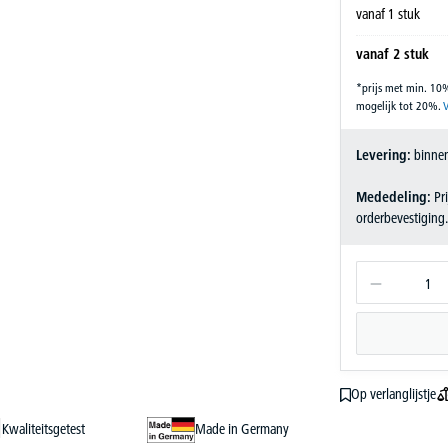
vanaf
1
stuk
vanaf
2
stuk
*prijs met min. 10
mogelijk tot 20%.
V
Levering:
binnen
Mededeling:
Pri
orderbevestiging
Op verlanglijstje
Kwaliteitsgetest
Made in Germany