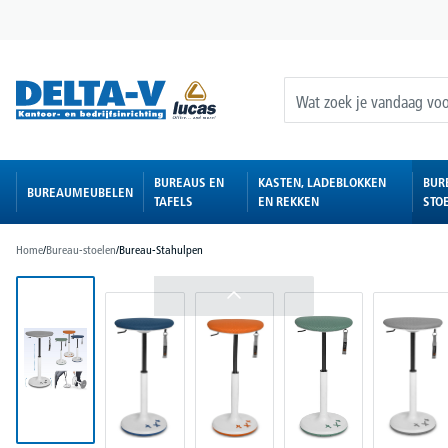
oekopdracht
Ga naar de hoofdnavigatie
BUREAUS EN
KASTEN, LADEBLOKKEN
BUR
BUREAUMEUBELEN
TAFELS
EN REKKEN
STO
Home
/
Bureau-stoelen
/
Bureau-Stahulpen
Afbeeldingengalerij overslaan