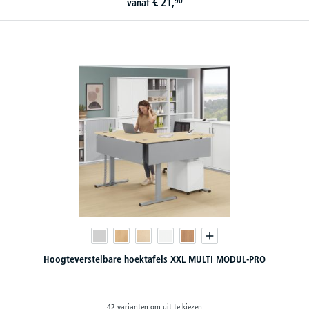
€
21,
90
vanaf
Hoogteverstelbare hoektafels XXL MULTI MODUL-PRO
42 varianten om uit te kiezen