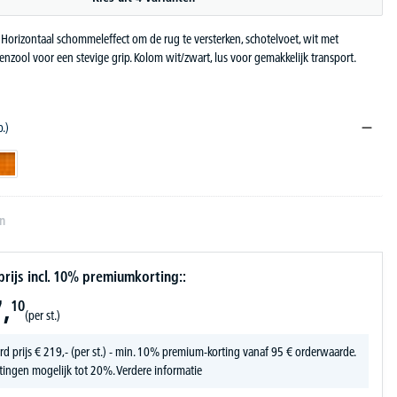
. Horizontaal schommeleffect om de rug te versterken, schotelvoet, wit met
zool voor een stevige grip. Kolom wit/zwart, lus voor gemakkelijk transport.
b.)
n
oranje
en
ijs incl. 10% premiumkorting::
,
10
(per st.)
rd prijs
€
219,-
(per st.) - min. 10% premium-korting vanaf 95 € orderwaarde.
tingen mogelijk tot 20%.
Verdere informatie