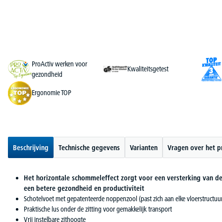
ProActiv werken voor
Kwaliteitsgetest
gezondheid
Ergonomie TOP
Beschrijving
Technische gegevens
Varianten
Vragen over het p
Het horizontale schommeleffect zorgt voor een versterking van de
een betere gezondheid en productiviteit
Schotelvoet met gepatenteerde noppenzool (past zich aan elke vloerstructuur 
Praktische lus onder de zitting voor gemakkelijk transport
Vrij instelbare zithoogte