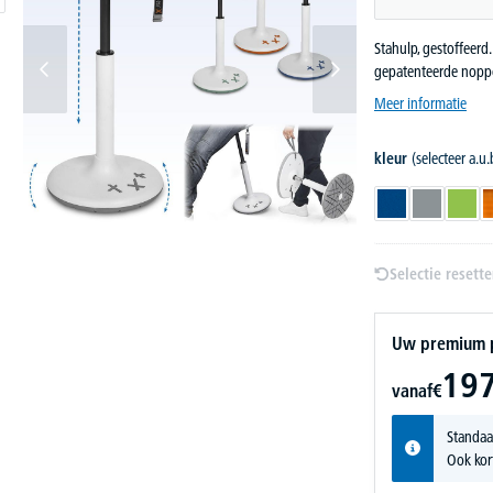
Stahulp, gestoffeerd
gepatenteerde noppen
Meer informatie
kleur
(selecteer a.u.
blauw
grijs
groe
Selectie resett
Uw premium pr
197
vanaf
€
Standaa
Ook kor