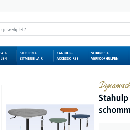
EAU-
STOELEN +
KANTOOR-
VITRINES +
ELEN
ZITMEUBILAIR
ACCESSOIRES
VERKOOPHULPEN
Dynamische
Stahulp
schomme