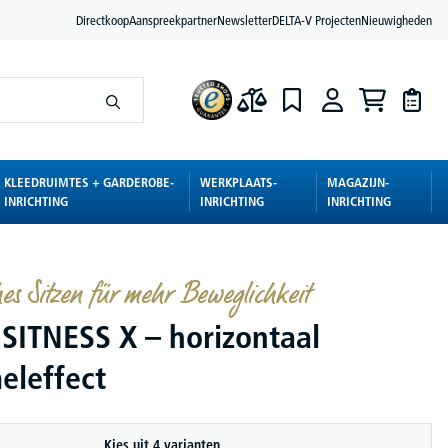
Directkoop
Aanspreekpartner
Newsletter
DELTA-V Projecten
Nieuwigheden
KLEEDRUIMTES + GARDEROBE-
WERKPLAATS-
MAGAZIJN-
INRICHTING
INRICHTING
INRICHTING
s Sitzen für mehr Beweglichkeit
 SITNESS X – horizontaal
leffect
Kies uit 4 varianten