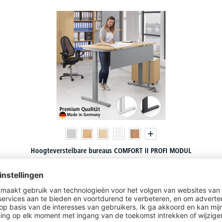
Hoogteverstelbare bureaus COMFORT II PROFI MODUL
85 varianten om uit te kiezen
€
53,
91
vanaf