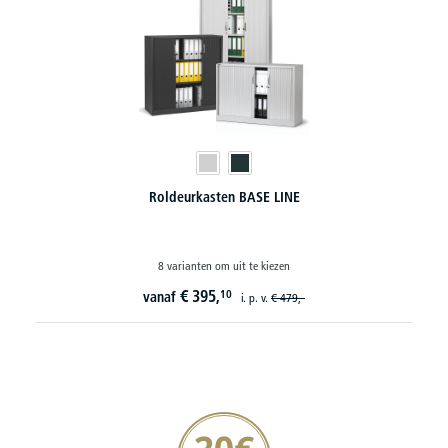
Universele metalen kasten
8 varianten om uit te kiezen
€
143,
10
vanaf
i. p. v.
€
199,-
20€ korting verzekeren