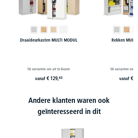
Draaideurkasten MULTI MODUL
Rekken MULT
56 varianten om uit te kiezen
56 varianten om ui
€
129,
€
7
60
vanaf
vanaf
Andere klanten waren ook
geïnteresseerd in dit