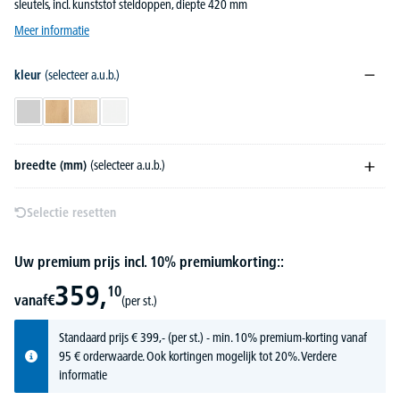
sleutels, incl. kunststof steldoppen, diepte 420 mm
Meer informatie
kleur
(selecteer a.u.b.)
lichtgrijs
beukdecor
esdoorndecor
wit
breedte (mm)
(selecteer a.u.b.)
Selectie resetten
Uw premium prijs incl. 10% premiumkorting::
359,
10
vanaf
€
(per st.)
Standaard prijs
€
399,-
(per st.) - min. 10% premium-korting vanaf
95 € orderwaarde. Ook kortingen mogelijk tot 20%.
Verdere
informatie