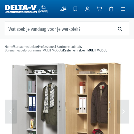
hoofdinhoud
Home
/
Bureaumeubelen
/
Professioneel kantoormeubilair
/
Bureaumeubelprogramma MULTI MODUL
/
Kasten en rekken MULTI MODUL
Afbeeldingengalerij overslaan