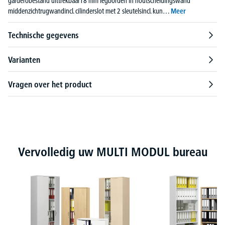
garderobestand uittrekbaar18 mm legborden in houtscheidingswand
middenzichtrugwandincl. cilinderslot met 2 sleutelsincl. kun…
Meer
Technische gegevens
Varianten
Vragen over het product
Productgalerij overslaan
Vervolledig uw MULTI MODUL bureau