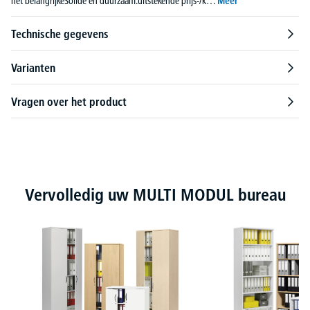
het belangrijkeSolide en duurzaam.uitstekende prijs-/k…
Meer
Technische gegevens
Varianten
Vragen over het product
Productgalerij overslaan
Vervolledig uw MULTI MODUL bureau