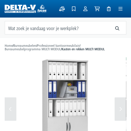
hoofdinhoud
Home
/
Bureaumeubelen
/
Professioneel kantoormeubilair
/
Bureaumeubelprogramma MULTI MODUL
/
Kasten en rekken MULTI MODUL
Afbeeldingengalerij overslaan