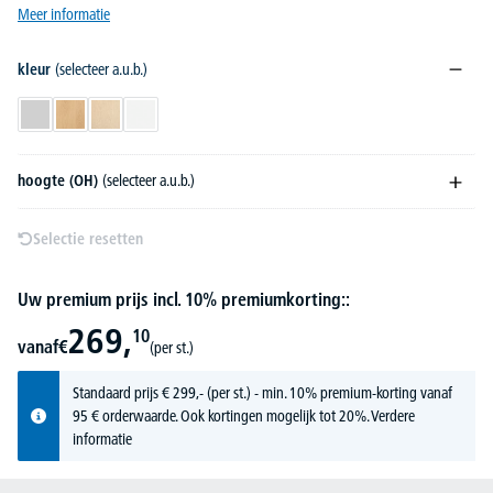
Meer informatie
kleur
(selecteer a.u.b.)
lichtgrijs
beukdecor
esdoorndecor
wit
hoogte (OH)
(selecteer a.u.b.)
Selectie resetten
Uw premium prijs incl. 10% premiumkorting::
269,
10
vanaf
€
(per st.)
Standaard prijs
€
299,-
(per st.) - min. 10% premium-korting vanaf
95 € orderwaarde. Ook kortingen mogelijk tot 20%.
Verdere
informatie