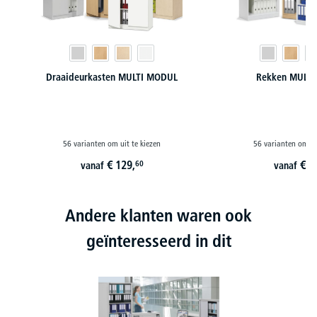
Draaideurkasten MULTI MODUL
Rekken MULT
56 varianten om uit te kiezen
56 varianten om ui
€
129,
€
7
60
vanaf
vanaf
Andere klanten waren ook
geïnteresseerd in dit