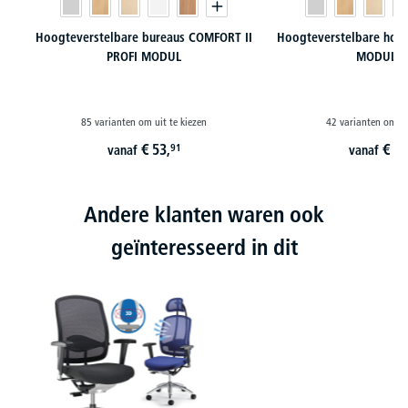
Hoogteverstelbare bureaus COMFORT II
Hoogteverstelbare hoek
PROFI MODUL
MODUL-P
85 varianten om uit te kiezen
42 varianten om ui
€
53,
€
98
91
vanaf
vanaf
Andere klanten waren ook
geïnteresseerd in dit