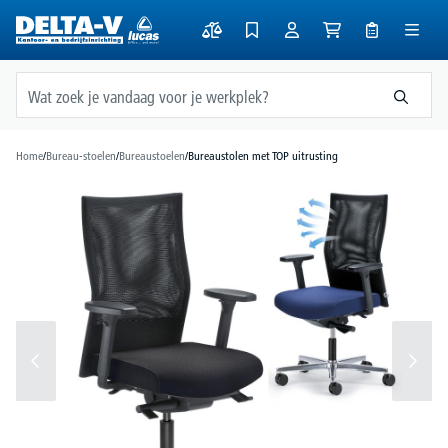
hoofdinhoud
Home
/
Bureau-stoelen
/
Bureaustoelen
/
Bureaustolen met TOP uitrusting
Afbeeldingengalerij overslaan