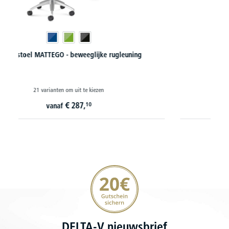
Directiestoel NIZZA
€
494,
10
vanaf
20€ korting verzekeren
DELTA-V nieuwsbrief