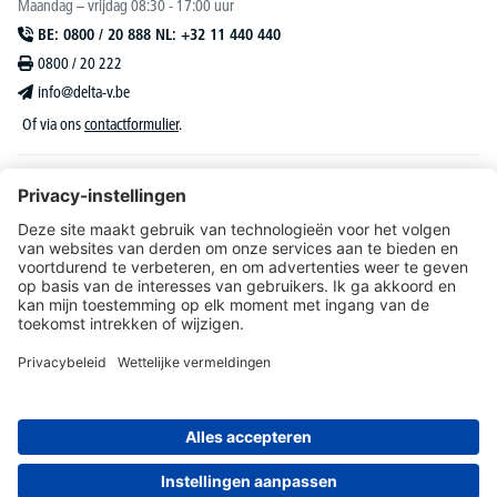
Maandag – vrijdag 08:30 - 17:00 uur
BE: 0800 / 20 888 NL: +32 11 440 440
0800 / 20 222
info@delta-v.be
Of via ons
contactformulier
.
DELTA-V Lucas
Klantenservice
Over DELTA-V
Catalogus & reclame
Onze aanbiedingen richten zich uitsluitend tot bedrijven, zelfstandigen, vrije beroepen
en organisaties.
* Alle prijzen zijn excl. BTW en deze dient u bij te rekenen