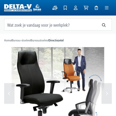
hoofdinhoud
Home
/
Bureau-stoelen
/
Bureaustoelen
/
Directiezetel
Afbeeldingengalerij overslaan