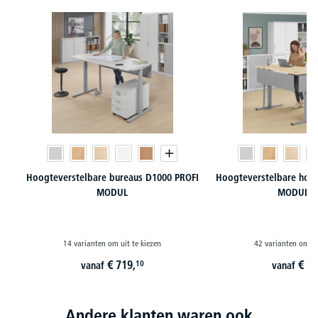
Productgalerij overslaan
Hoogteverstelbare bureaus D1000 PROFI
Hoogteverstelbare hoek
MODUL
MODUL-P
14 varianten om uit te kiezen
42 varianten om ui
€
719,
€
98
10
vanaf
vanaf
Andere klanten waren ook