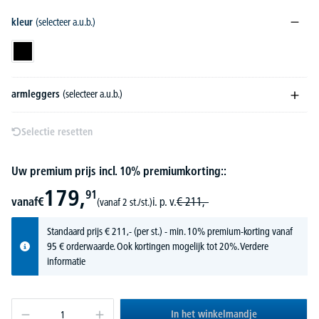
kleur
(selecteer a.u.b.)
zwart
armleggers
(selecteer a.u.b.)
Selectie resetten
Uw premium prijs incl. 10% premiumkorting::
179,
91
vanaf
€
i. p. v.
€
211,-
(vanaf 2 st./st.)
Standaard prijs
€
211,-
(per st.) - min. 10% premium-korting vanaf
95 € orderwaarde. Ook kortingen mogelijk tot 20%.
Verdere
informatie
In het winkelmandje