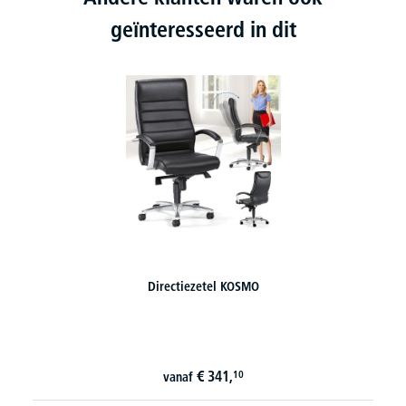
geïnteresseerd in dit
Directiezetel SITNESS MANAGER met armleggers
€
439,
20
vanaf